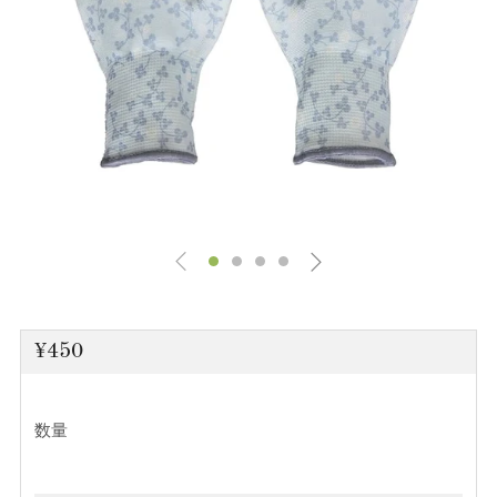
通
¥450
常
価
数量
格