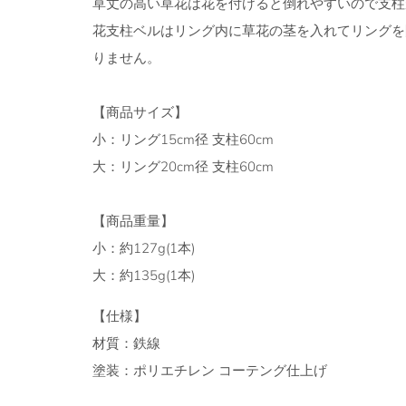
草丈の高い草花は花を付けると倒れやすいので支柱
花支柱ベルはリング内に草花の茎を入れてリングを
りません。
【商品サイズ】
小：リング15cm径 支柱60cm
大：リング20cm径 支柱60cm
【商品重量】
小：約127g(1本)
大：約135g(1本)
【仕様】
材質：鉄線
塗装：ポリエチレン コーテング仕上げ