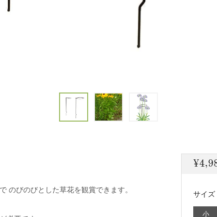
通
¥4,9
常
で のびのびとした草花を観賞できます。
価
サイズ
格
小